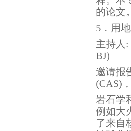
释。本
的论文
5．用
主持人: 徐
BJ)
邀请报告: F
(CAS)，
岩石学
例如大
了来自