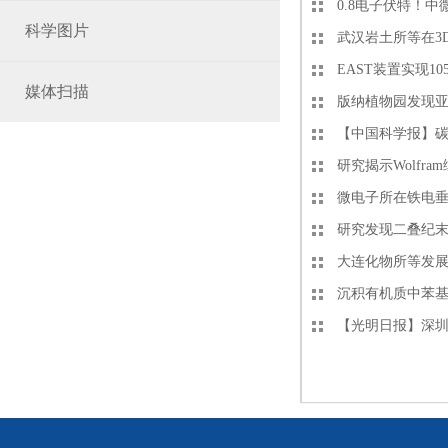
0.8电子伏特！
科学图片
武汉岩土所等在3
EAST装置实现1
媒体扫描
版纳植物园发现
【中国科学报】碳
研究揭示Wolfr
微电子所在铁电
研究发现二叠纪末
大连化物所等发
沉积有机质中苯基
【光明日报】深