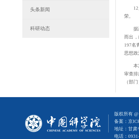
12
头条新闻
荣。
科研动态
据
而出，
197
名
思想政
本
审查排
（部门
版权所有 
备案：
京IC
地址：甘肃省
电话：0931-