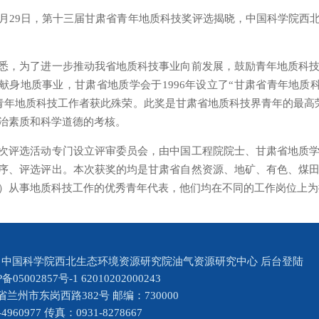
月
29
日，第十三届甘肃省青年地质科技奖评选揭晓，
中国科学院西
悉，为了进一步推动我省地质科技事业向前发展，鼓励青年地质科
献身地质事业，甘肃省地质学会于
1996
年设立了
“
甘肃省青年地质
青年地质科技工作者获此殊荣。此奖是甘肃省地质科技界青年的最高
治素质和科学道德的考核。
次评选活动
专门设立评审委员会，
由中国工程院院士、甘肃省地质
序、评选评出。本次获奖的均是甘肃省自然资源、地矿、有色、煤
）从事地质科技工作的优秀青年代表，他们均在不同的工作岗位上为
@ 中国科学院西北生态环境资源研究院油气资源研究中心
后台登陆
P备05002857号-1
62010202000243
兰州市东岗西路382号 邮编：730000
4960977 传真：0931-8278667