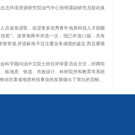
北生态环境资源研究院油气中心张明震副研究员
获此殊
技人员奋发进取，促进更多优秀青年地质科技人才脱颖
科技奖
”
。该奖
每两年
评选
一次
，现已评选
13
届，共有
荣誉奖项
,
评选标准不仅注重业务成绩的鉴定
,
而且重视
学会科学顾问汤中立
院士
担任评审委员会主任，经两轮
田、核地质、铁道、市政设计、科研院所和教育等系统
推动甘肃省地质科技事业的发展做出了突出的贡献。