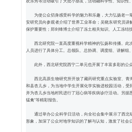
欢乐秀等活动吸引了大批小朋友，活动融科学性、知识性
为使公众切身感受科学的魅力和乐趣，大力弘扬老一辈科
安研究员向参观者介绍了世界工业革命；吴晓东研究员讲
保护重要性；郑剑锋博士介绍了冻土相关知识、人工冻结
西北研究院一直高度重视科学精神的弘扬和传播。此次活
人员进行了具体分工。总领队、总协调、调度组、讲解组
此外，西北研究院西宁二单元也开展了丰富多彩的公众
西北高原生物研究所开放了藏药研究重点实验室、青海
和县杏儿乡，为当地中学生开展化学实验进校园活动，受
并为杏儿乡当地村民进行了冠心病等疾病诊疗活动。另据悉，
猛禽”等精彩报告。
通过举办公众科学日活动，向全社会集中展示了西北研
形象，加深了公众对地学知识的了解与认知，激发了社会