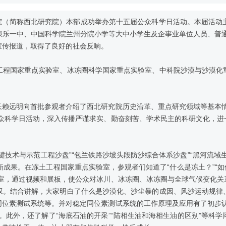
（简称西北研究院）本部成功举办第十五届公众科学日活动。本届活动主
乐一中、中国科学院兰州分院小学等大中小学生及企事业单位人员、普通
宣传报道，取得了良好的社会反响。
程国家重点实验室、冰冻圈科学国家重点实验室、中科院沙漠与沙漠化重
远明向首批参观者介绍了西北研究院历史沿革、重点研究领域等基本情
公众科学日活动，深入传播严谨求实、勤奋刻苦、学术民主的科研文化，进
术与示范工程沙盘”“包兰铁路沙坡头段防沙综合体系沙盘”“黑河流域
成果。在冻土工程国家重点实验室，参观者们知道了“什么是冻土？”“如
验室，通过视频和展板，使公众对冰川、冰冻圈、冰冻圈与全球气候变化关
叹。结合讲解，大家明白了什么是沙漠化、沙尘暴的成因、风沙运动规律
同位素测试系统等。并对稳定同位素测试系统的工作原理及应用有了初步认
。此外，还了解了“海底石油的开采”“陆相生油和海相生油的区别”等科