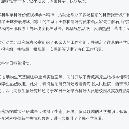
、趣味性于一体，让小朋友们体验科学，快乐成长。
学家科研价值观和学术精神，活动还举办了多场精彩的科普报告及中国
解了全球变暖与冰川冻土的关系；王作栋副研究员带领大家去了解石油的
技术的应用和冻土与环境变化关系等。现场气氛活跃、反响热烈，营造了
动西北研究院办公室组织了40余人的工作小组，并制定了详尽的科学日
、报告组、接待组、摄影组、安保组等明晰了各自工作职责。
科学日科普活动。
省动物生态基因组学重点实验室等。同时开放了青藏高原生物标本馆科普
到学生热烈欢迎。此外，青海盐湖研究所还邀请青海省人民医院、西宁市
西北高原生物研究所还将于20日开始举办科研人员进校园及实践课活动，
究院的重大科研成果，传播了生态、环境、资源领域的科学知识，弘扬了
公众对科技创新的热情和兴趣，进一步提升了全民科学素养。