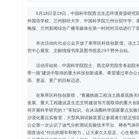
5月18日至19日，中国科学院西北生态环境资源研究院
外国语学校、兰州财经大学、中国科学院兰州分院中学、康
晚报、兰州新闻综合广播等媒体在第一时间对活动进行了
本次活动向社会公众开放了寒旱区科技创新馆、冻土工
究中心展室、文献情报书库及图书馆及23个野外台站。
活动开始前，中国科学院院士、西北研究院常务副院长赖
带一路”建设中取得的重大科技创新成果。希望通过举办
高、更远、更广的目标迈进。
在寒旱区科技创新馆，“青藏铁路工程冻土路基筑路关键技
发展、重大工程建设及生态文明建设等方面取得的重大创新
何开展科学研究的？”等知识。在冰冻圈科学国家重点实
沙漠化重点实验室，大型风洞试验装置让参观者们驻足惊
公众第一次认识了油气分析测试实验技术平台、稀有气体
国贫油论”付出的艰辛和努力，让大家久久驻足、心生敬仰