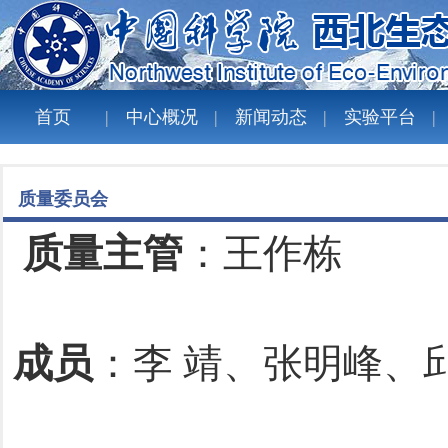
首页
中心概况
新闻动态
实验平台
质量委员会
质量主管
：王作栋
成员
：李 靖、张明峰、