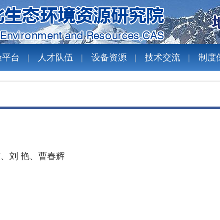
验平台
人才队伍
设备资源
技术交流
制度
东、
刘 艳、
曹春辉