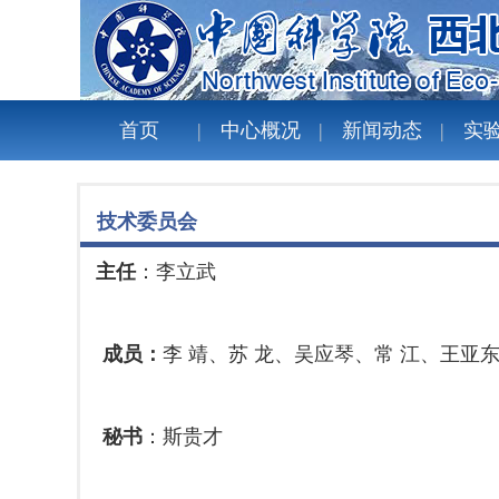
首页
中心概况
新闻动态
实
技术委员会
主任
：
李立武
成员
：
李 靖、苏 龙、吴应琴、常 江、
王亚
秘书
：
斯贵才