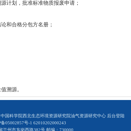
值溯源计划，批准标准物质报废申请；
审结论和合格分包方名册；
；
量值溯源。
@ 中国科学院西北生态环境资源研究院油气资源研究中心
后台登陆
P备05002857号-1
62010202000243
兰州市东岗西路382号 邮编：730000