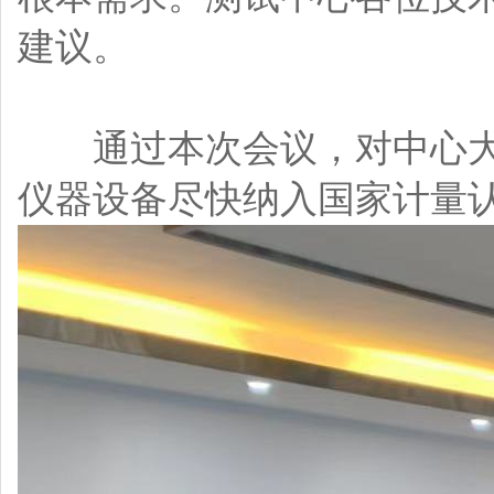
建议。
通过本次会议，对中心大
仪器设备尽快纳入国家计量