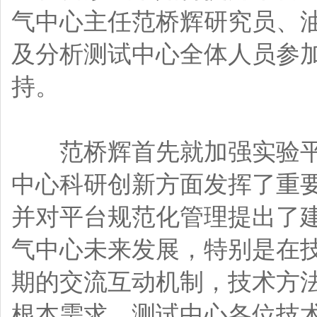
气中心主任范桥辉研究员、
及分析测试中心全体人员参
持。
范桥辉首先就加强实验平
中心科研创新方面发挥了重
并对平台规范化管理提出了
气中心未来发展，特别是在
期的交流互动机制，技术方
根本需求。测试中心各位技