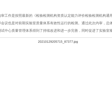
。
工作是按照最新的《检验检测机构资质认定能力评价检验检测机构通用
审会议也是对前期实验室质量体系有效性运行的检测。通过此次内审，总
测试中心质量管理体系得到了持续改进和进一步完善，同时促进了实验室