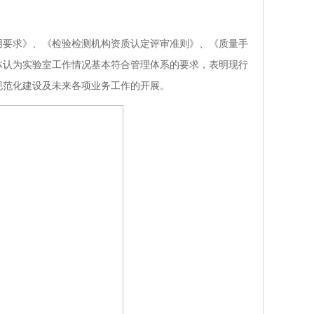
要求》、《检验检测机构资质认定评审准则》、《质量手
体认为实验室工作情况基本符合管理体系的要求，表明现行
规范化建设及未来各项业务工作的开展。