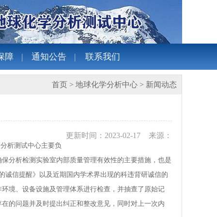
保障
通知公告
联系我们
首页
>
地球化学分析中心
>
新闻动态
更新时间：2023-02-17
来源：
。分析测试中心主要负
确保分析检测实验室内部质量管理有效性的主要措施，也是
误的诚信提醒》以及近期国内学术界出现的科违背研诚信的
作环境、设备设施及管理体系进行检查，并抽查了原始记
存在的问题并及时提出纠正和整改意见，同时对上一次内