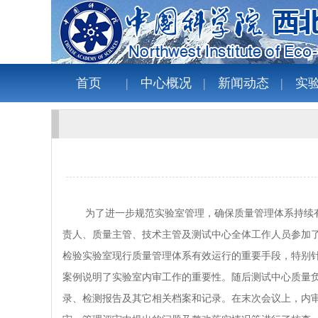
首页
中心概况
新闻动态
实
为了进一步规范实验室管理，确保质量管理体系持续有效
责人、质量主管、技术主管及测试中心全体工作人员参加
检验实验室现行质量管理体系有效运行的重要手段，特别针
案例说明了实验室内审工作的重要性。随后测试中心质量
录、检测报告及其它相关档案和记录。在末次会议上，内