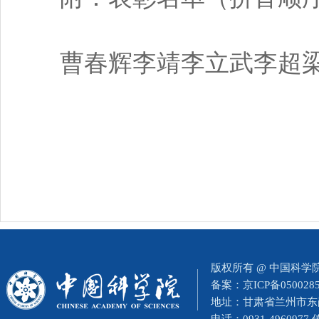
曹春辉李靖李立武李超梁
版权所有 @ 中国科
备案：
京ICP备050028
地址：甘肃省兰州市东岗西