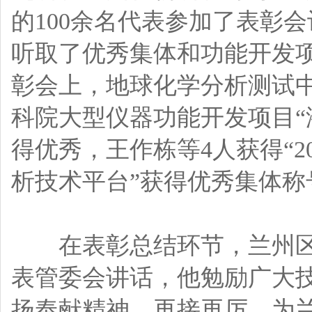
的100余名代表参加了表彰
听取了优秀集体和功能开发
彰会上，地球化学分析测试
科院大型仪器功能开发项目“
得优秀，王作栋等4人获得“2
析技术平台”获得优秀集体称
在表彰总结环节，兰州区
表管委会讲话，他勉励广大
扬奉献精神，再接再厉，为