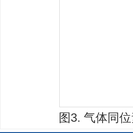
图3. 气体